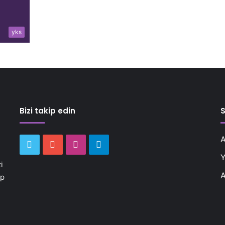
yks
Bizi takip edin
S
A
Twitter
YouTube
Instagram
Telegram
Y
i
A
ap