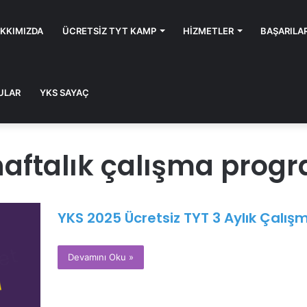
KKIMIZDA
ÜCRETSIZ TYT KAMP
HIZMETLER
BAŞARILA
ULAR
YKS SAYAÇ
haftalık çalışma prog
YKS 2025 Ücretsiz TYT 3 Aylık Çalı
Devamını Oku »