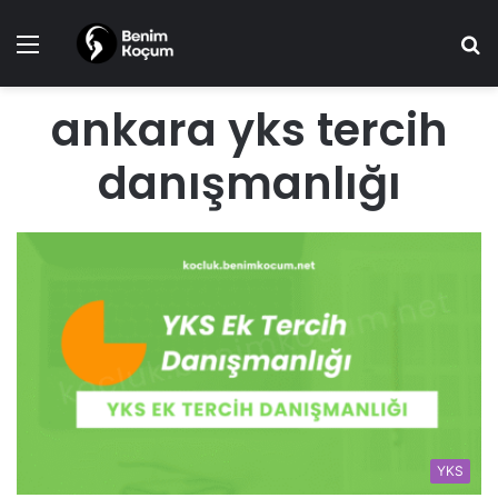
Menü
A
y
...
ankara yks tercih
danışmanlığı
YKS