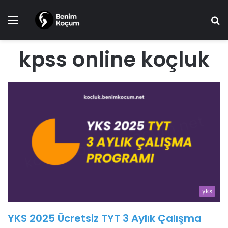
Menü
A
y
...
kpss online koçluk
yks
YKS 2025 Ücretsiz TYT 3 Aylık Çalışma