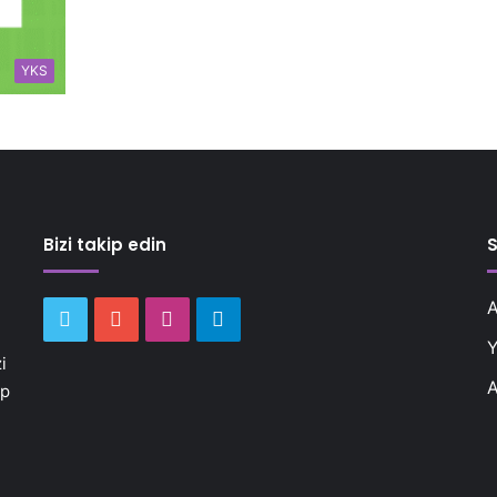
YKS
Bizi takip edin
S
A
Twitter
YouTube
Instagram
Telegram
Y
i
A
ap