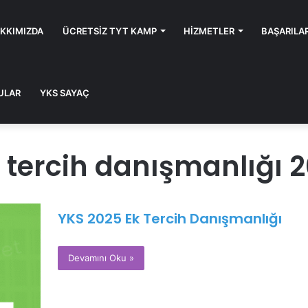
KKIMIZDA
ÜCRETSIZ TYT KAMP
HIZMETLER
BAŞARILA
ULAR
YKS SAYAÇ
 tercih danışmanlığı 
YKS 2025 Ek Tercih Danışmanlığı
Devamını Oku »