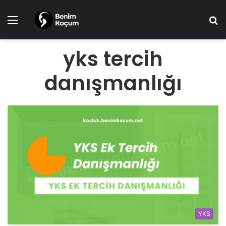
Menü
A
y
...
yks tercih
danışmanlığı
YKS